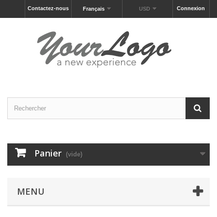
Contactez-nous
Connexion
Français
USD
Panier
(vide)
MENU